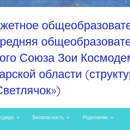
джетное общеобразоват
средняя общеобразоват
ого Союза Зои Космоде
арской области (структ
Светлячок»)
 среда
Безопасность
Родителям