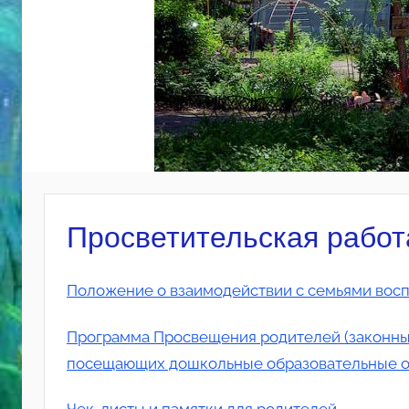
Просветительская работ
Положение о взаимодействии с семьями вос
Программа Просвещения родителей (законных
посещающих дошкольные образовательные о
Чек-листы и памятки для родителей