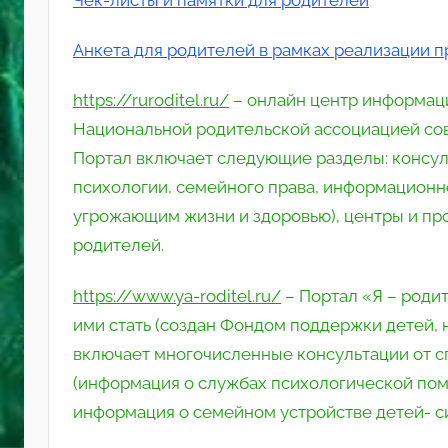
Анкета для родителей в рамках реализации
https://ruroditel.ru/
– онлайн центр информац
Национальной родительской ассоциацией сов
Портал включает следующие разделы: консуль
психологии, семейного права, информационно
угрожающим жизни и здоровью), центры и пр
родителей.
https://www.ya-roditel.ru/
– Портал «Я – родит
ими стать (создан Фондом поддержки детей, 
включает многочисленные консультации от с
(информация о службах психологической помо
информация о семейном устройстве детей- си