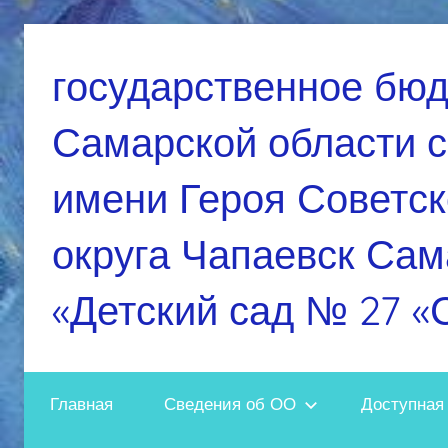
Перейти
к
государственное бю
содержимому
Самарской области 
имени Героя Советск
округа Чапаевск Сам
«Детский сад № 27 «
Главная
Сведения об ОО
Доступная