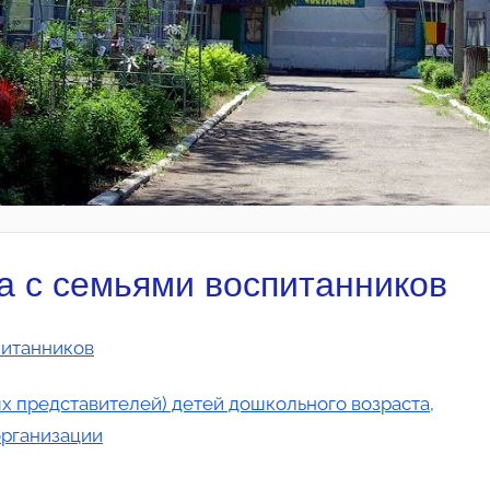
а с семьями воспитанников
питанников
 представителей) детей дошкольного возраста,
рганизации